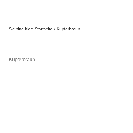
Zum
Inhalt
springen
Sie sind hier:
Startseite
Kupferbraun
Kupferbraun