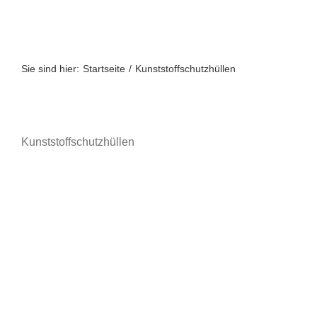
Zum
Inhalt
springen
Sie sind hier:
Startseite
Kunststoffschutzhüllen
Kunststoffschutzhüllen
A bis Z
A-Z