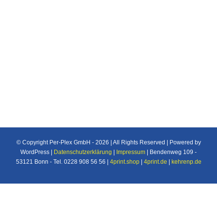
Individuelle Maßanfertigung nach Ihren
Vorstellungen von Plexiglas®/Acrylglas und
Makrolon®/Polycarbonat Produkten u.v.m. für
den Industrie und Privatbereich.
© Copyright Per-Plex GmbH -
2026 | All Rights Reserved | Powered by
WordPress |
Datenschutzerklärung
|
Impressum
| Bendenweg 109 -
53121 Bonn - Tel. 0228 908 56 56 |
4print.shop
|
4print.de
|
kehrenp.de