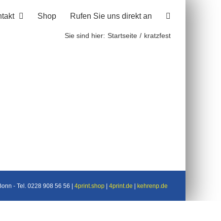
takt
Shop
Rufen Sie uns direkt an
Sie sind hier:
Startseite
kratzfest
nn - Tel. 0228 908 56 56 |
4print.shop
|
4print.de
|
kehrenp.de