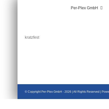
Zum
Per-Plex GmbH
Inhalt
springen
kratzfest
© Copyright Per-Plex GmbH -
2026 | All Rights Reserved | Pow