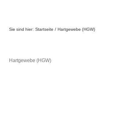
Zum
Inhalt
springen
Sie sind hier:
Startseite
Hartgewebe (HGW)
Hartgewebe (HGW)
A bis Z
A-Z