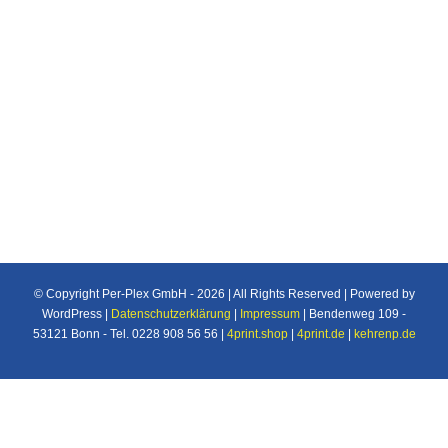
Individuelle Maßanfertigung nach Ihren
Vorstellungen von Plexiglas®/Acrylglas und
Makrolon®/Polycarbonat Produkten u.v.m. für
den Industrie und Privatbereich.
© Copyright Per-Plex GmbH -
2026 | All Rights Reserved | Powered by
WordPress |
Datenschutzerklärung
|
Impressum
| Bendenweg 109 -
53121 Bonn - Tel. 0228 908 56 56 |
4print.shop
|
4print.de
|
kehrenp.de