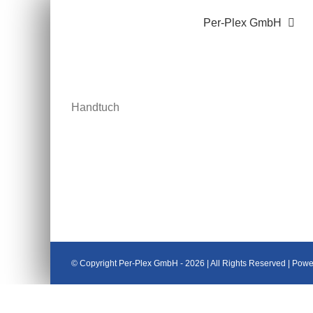
Zum
Per-Plex GmbH
Inhalt
springen
Handtuch
© Copyright Per-Plex GmbH -
2026 | All Rights Reserved | Pow