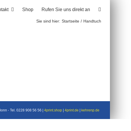
takt
Shop
Rufen Sie uns direkt an
Sie sind hier:
Startseite
Handtuch
nn - Tel. 0228 908 56 56 |
4print.shop
|
4print.de
|
kehrenp.de