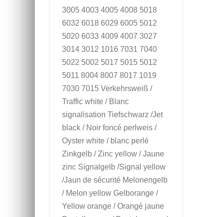
3005 4003 4005 4008 5018
6032 6018 6029 6005 5012
5020 6033 4009 4007 3027
3014 3012 1016 7031 7040
5022 5002 5017 5015 5012
5011 8004 8007 8017 1019
7030 7015 Verkehrsweiß /
Traffic white / Blanc
signalisation Tiefschwarz /Jet
black / Noir foncé perlweis /
Oyster white / blanc perlé
Zinkgelb / Zinc yellow / Jaune
zinc Signalgelb /Signal yellow
/Jaun de sécurité Melonengelb
/ Melon yellow Gelborange /
Yellow orange / Orangé jaune