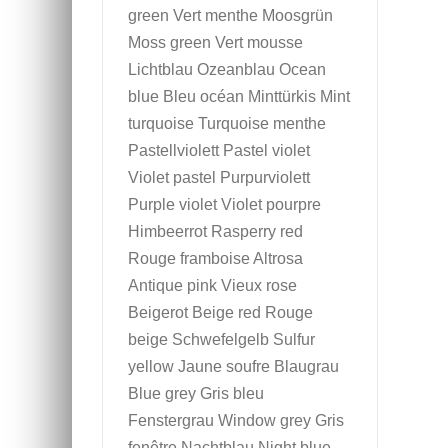
green Vert menthe Moosgrün
Moss green Vert mousse
Lichtblau Ozeanblau Ocean
blue Bleu océan Minttürkis Mint
turquoise Turquoise menthe
Pastellviolett Pastel violet
Violet pastel Purpurviolett
Purple violet Violet pourpre
Himbeerrot Rasperry red
Rouge framboise Altrosa
Antique pink Vieux rose
Beigerot Beige red Rouge
beige Schwefelgelb Sulfur
yellow Jaune soufre Blaugrau
Blue grey Gris bleu
Fenstergrau Window grey Gris
fenêtre Nachtblau Night blue