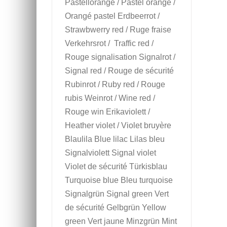
Pastellorange / Pastel orange /
Orangé pastel Erdbeerrot /
Strawbwerry red / Ruge fraise
Verkehrsrot / Traffic red /
Rouge signalisation Signalrot /
Signal red / Rouge de sécurité
Rubinrot / Ruby red / Rouge
rubis Weinrot / Wine red /
Rouge win Erikaviolett /
Heather violet / Violet bruyère
Blaulila Blue lilac Lilas bleu
Signalviolett Signal violet
Violet de sécurité Türkisblau
Turquoise blue Bleu turquoise
Signalgrün Signal green Vert
de sécurité Gelbgrün Yellow
green Vert jaune Minzgrün Mint