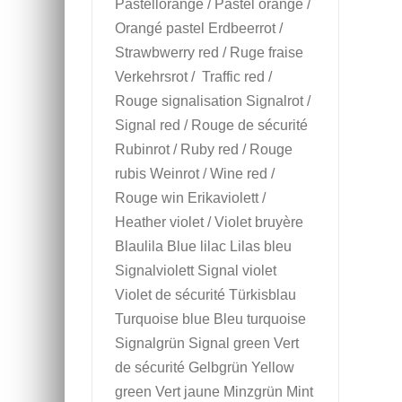
Pastellorange / Pastel orange /
Orangé pastel Erdbeerrot /
Strawbwerry red / Ruge fraise
Verkehrsrot / Traffic red /
Rouge signalisation Signalrot /
Signal red / Rouge de sécurité
Rubinrot / Ruby red / Rouge
rubis Weinrot / Wine red /
Rouge win Erikaviolett /
Heather violet / Violet bruyère
Blaulila Blue lilac Lilas bleu
Signalviolett Signal violet
Violet de sécurité Türkisblau
Turquoise blue Bleu turquoise
Signalgrün Signal green Vert
de sécurité Gelbgrün Yellow
green Vert jaune Minzgrün Mint