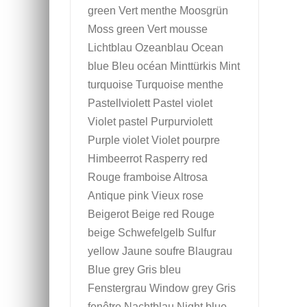
green Vert menthe Moosgrün
Moss green Vert mousse
Lichtblau Ozeanblau Ocean
blue Bleu océan Minttürkis Mint
turquoise Turquoise menthe
Pastellviolett Pastel violet
Violet pastel Purpurviolett
Purple violet Violet pourpre
Himbeerrot Rasperry red
Rouge framboise Altrosa
Antique pink Vieux rose
Beigerot Beige red Rouge
beige Schwefelgelb Sulfur
yellow Jaune soufre Blaugrau
Blue grey Gris bleu
Fenstergrau Window grey Gris
fenêtre Nachtblau Night blue