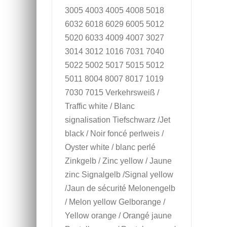
3005 4003 4005 4008 5018
6032 6018 6029 6005 5012
5020 6033 4009 4007 3027
3014 3012 1016 7031 7040
5022 5002 5017 5015 5012
5011 8004 8007 8017 1019
7030 7015 Verkehrsweiß /
Traffic white / Blanc
signalisation Tiefschwarz /Jet
black / Noir foncé perlweis /
Oyster white / blanc perlé
Zinkgelb / Zinc yellow / Jaune
zinc Signalgelb /Signal yellow
/Jaun de sécurité Melonengelb
/ Melon yellow Gelborange /
Yellow orange / Orangé jaune