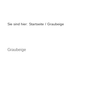
Zum
Inhalt
springen
Sie sind hier:
Startseite
Graubeige
Graubeige