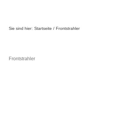
Zum
Inhalt
springen
Sie sind hier:
Startseite
Frontstrahler
Frontstrahler