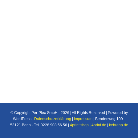
Vergussmassen. Optimierte Lichttransmission,
um die maximalen Vorteile durch LED’s im
Hinblick auf Wirtschaftlichkeit und Umwelt zu
erzielen Optimierte Lichtstreuung Verwendung
mit weißen oder farbigen LED‘s möglich
Konstante Lichttransmission*, über die
verschiedenen hergestellten Stärken.
© Copyright Per-Plex GmbH -
2026 | All Rights Reserved | Powered by
WordPress |
Datenschutzerklärung
|
Impressum
| Bendenweg 109 -
53121 Bonn - Tel. 0228 908 56 56 |
4print.shop
|
4print.de
|
kehrenp.de