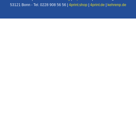
53121 Bonn - Tel. 0228 908 56 56 |
4print.shop
|
4print.de
|
kehrenp.de