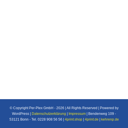
3M™ Bumpon™, selbstklebende Elastikpuffer
sind haltbar, widerstandsfähig und rutschfest.
Sie haften problemlos auf jeder sauberen
Oberfläche aus Holz, Glas, Metall oder
Kunststoff. Sie dämpfen Geräusche und
Vibrationen und bieten wirkungsvollen Schutz
vor Kratzern
© Copyright Per-Plex GmbH -
2026 | All Rights Reserved | Powered by
WordPress |
Datenschutzerklärung
|
Impressum
| Bendenweg 109 -
53121 Bonn - Tel. 0228 908 56 56 |
4print.shop
|
4print.de
|
kehrenp.de