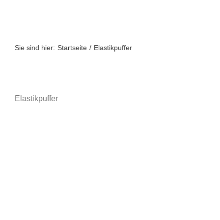
Zum
Inhalt
springen
Sie sind hier:
Startseite
Elastikpuffer
Elastikpuffer
3M™ Bumpon™
A-Z
Möbel
Pokale