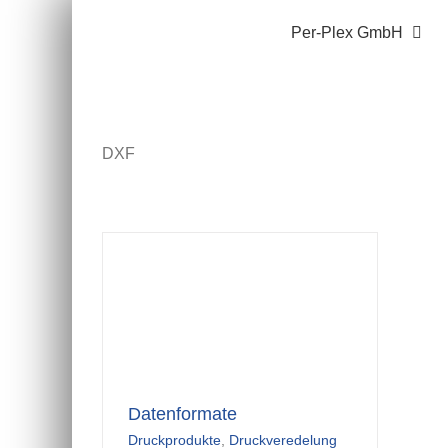
Zum
Per-Plex GmbH
Inhalt
springen
DXF
Datenformate
Druckprodukte
,
Druckveredelung