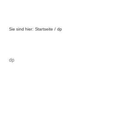
Zum
Inhalt
springen
Sie sind hier:
Startseite
dp
dp