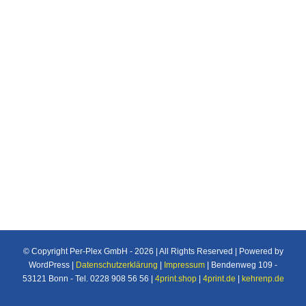
Eiskristall, eindrucksvolle Konturen und
schimmernde Silhouetten zeichnen unsere
spezielle „Eiskristall“- Oberfläche aus. Wenn es
um effektvolle oder raffinierte Projekte und
Einrichtungen geht – mit dieser Oberfläche
setzen Sie ganz besondere Akzente.
© Copyright Per-Plex GmbH -
2026 | All Rights Reserved | Powered by
WordPress |
Datenschutzerklärung
|
Impressum
| Bendenweg 109 -
53121 Bonn - Tel. 0228 908 56 56 |
4print.shop
|
4print.de
|
kehrenp.de