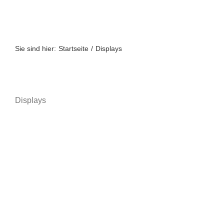
Zum
Inhalt
springen
Sie sind hier:
Startseite
Displays
Displays
A bis Z
A-Z