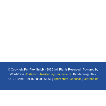
Individuelle Maßanfertigung nach Ihren
Vorstellungen von Plexiglas®/Acrylglas und
Makrolon®/Polycarbonat Produkten u.v.m. für
den Industrie und Privatbereich.
© Copyright Per-Plex GmbH -
2026 | All Rights Reserved | Powered by
WordPress |
Datenschutzerklärung
|
Impressum
| Bendenweg 109 -
53121 Bonn - Tel. 0228 908 56 56 |
4print.shop
|
4print.de
|
kehrenp.de