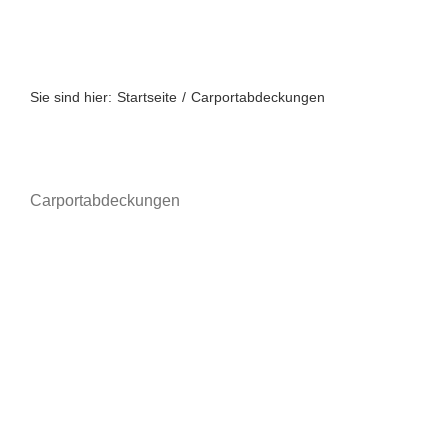
Zum
Inhalt
springen
Sie sind hier:
Startseite
Carportabdeckungen
Carportabdeckungen
A bis Z
A-Z