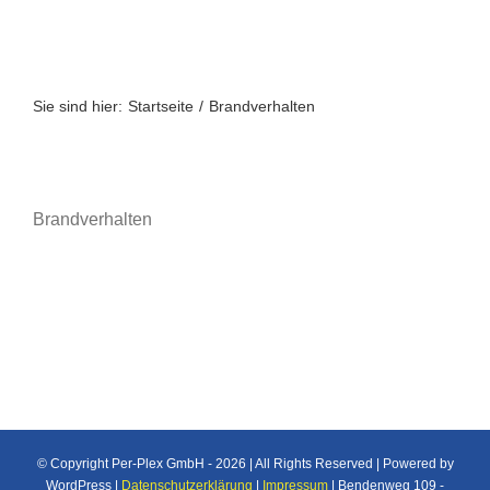
Zum
Inhalt
springen
Sie sind hier:
Startseite
Brandverhalten
Brandverhalten
© Copyright Per-Plex GmbH -
2026 | All Rights Reserved | Powered by
WordPress |
Datenschutzerklärung
|
Impressum
| Bendenweg 109 -