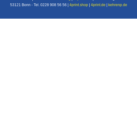
53121 Bonn - Tel. 0228 908 56 56 |
4print.shop
|
4print.de
|
kehrenp.de