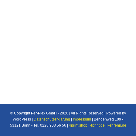
Lichtblau Stahlblau Steele blue Bleu acier
Kupferbraun Copper brown Brun cuivré
Rehbraun Fawn brown Brun fauve
Schokoladenbraun Chocolate brown Brun
chocolat Graubeige Grey beige Beige gris
Steingrau Stone grey Gris pierre Schiefergrau
Slate grey Gris ardoise
© Copyright Per-Plex GmbH -
2026 | All Rights Reserved | Powered by
WordPress |
Datenschutzerklärung
|
Impressum
| Bendenweg 109 -
53121 Bonn - Tel. 0228 908 56 56 |
4print.shop
|
4print.de
|
kehrenp.de