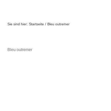
Zum
Inhalt
springen
Sie sind hier:
Startseite
Bleu outremer
Bleu outremer