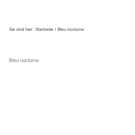
Zum
Inhalt
springen
Sie sind hier:
Startseite
Bleu nocturne
Bleu nocturne