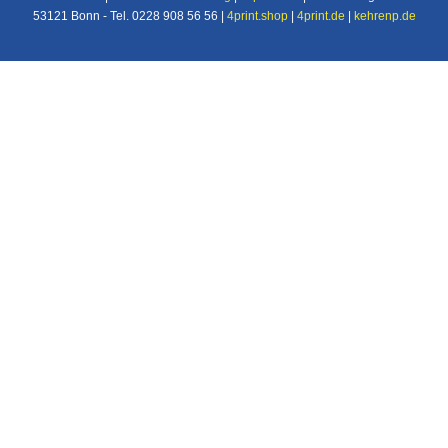
53121 Bonn - Tel. 0228 908 56 56 |
4print.shop
|
4print.de
|
kehrenp.de