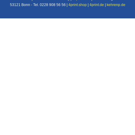
53121 Bonn - Tel. 0228 908 56 56 |
4print.shop
|
4print.de
|
kehrenp.de