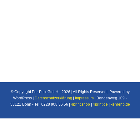
Individuelle Maßanfertigung nach Ihren
Vorstellungen von Plexiglas®/Acrylglas und
Makrolon®/Polycarbonat Produkten u.v.m. für
den Industrie und Privatbereich.
© Copyright Per-Plex GmbH -
2026 | All Rights Reserved | Powered by
WordPress |
Datenschutzerklärung
|
Impressum
| Bendenweg 109 -
53121 Bonn - Tel. 0228 908 56 56 |
4print.shop
|
4print.de
|
kehrenp.de