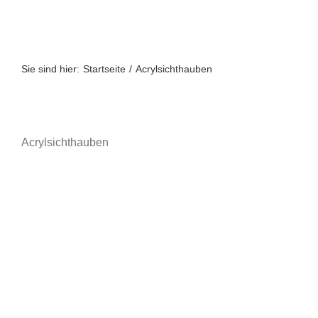
Zum
Inhalt
springen
Sie sind hier:
Startseite
Acrylsichthauben
Acrylsichthauben
A bis Z
A-Z