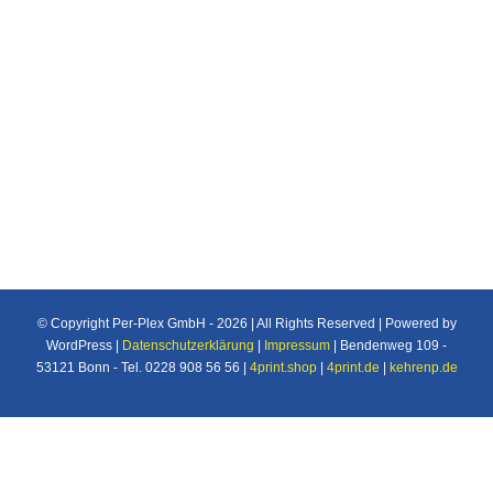
Individuelle Maßanfertigung nach Ihren
Vorstellungen von Plexiglas®/Acrylglas und
Makrolon®/Polycarbonat Produkten u.v.m. für
den Industrie und Privatbereich.
© Copyright Per-Plex GmbH -
2026 | All Rights Reserved | Powered by
WordPress |
Datenschutzerklärung
|
Impressum
| Bendenweg 109 -
53121 Bonn - Tel. 0228 908 56 56 |
4print.shop
|
4print.de
|
kehrenp.de