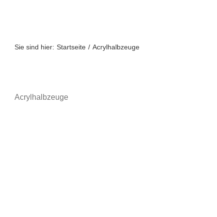
Zum
Inhalt
springen
Sie sind hier:
Startseite
Acrylhalbzeuge
Acrylhalbzeuge
A bis Z
A-Z