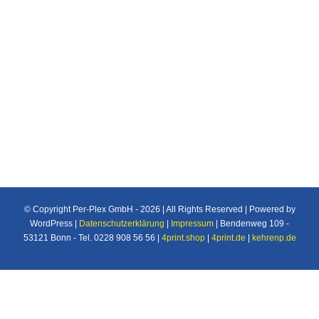
Individuelle Maßanfertigung nach Ihren
Vorstellungen von Plexiglas®/Acrylglas und
Makrolon®/Polycarbonat Produkten u.v.m. für
den Industrie und Privatbereich.
© Copyright Per-Plex GmbH -
2026 | All Rights Reserved | Powered by
WordPress |
Datenschutzerklärung
|
Impressum
| Bendenweg 109 -
53121 Bonn - Tel. 0228 908 56 56 |
4print.shop
|
4print.de
|
kehrenp.de