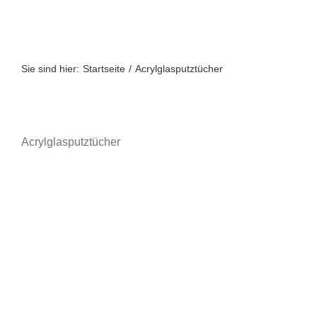
Zum
Inhalt
springen
Sie sind hier:
Startseite
Acrylglasputztücher
Acrylglasputztücher
A bis Z
A-Z