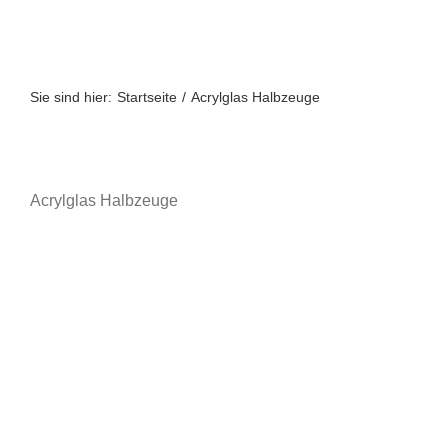
Zum
Inhalt
springen
Sie sind hier:
Startseite
Acrylglas Halbzeuge
Acrylglas Halbzeuge
A bis Z
A-Z