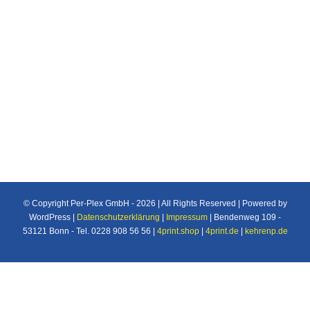
Individuelle Maßanfertigung nach Ihren
Vorstellungen von Plexiglas®/Acrylglas und
Makrolon®/Polycarbonat Produkten u.v.m. für
den Industrie und Privatbereich.
© Copyright Per-Plex GmbH -
2026 | All Rights Reserved | Powered by
WordPress |
Datenschutzerklärung
|
Impressum
| Bendenweg 109 -
53121 Bonn - Tel. 0228 908 56 56 |
4print.shop
|
4print.de
|
kehrenp.de