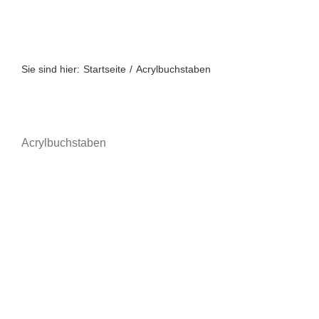
Zum
Inhalt
springen
Sie sind hier:
Startseite
Acrylbuchstaben
Acrylbuchstaben
A bis Z
A-Z