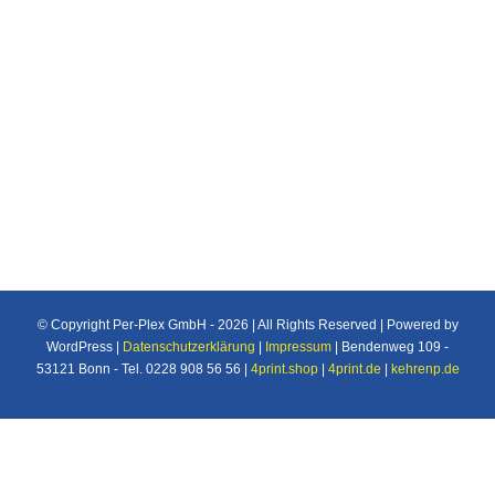
Individuelle Maßanfertigung nach Ihren
Vorstellungen von Plexiglas®/Acrylglas und
Makrolon®/Polycarbonat Produkten u.v.m. für
den Industrie und Privatbereich.
© Copyright Per-Plex GmbH -
2026 | All Rights Reserved | Powered by
WordPress |
Datenschutzerklärung
|
Impressum
| Bendenweg 109 -
53121 Bonn - Tel. 0228 908 56 56 |
4print.shop
|
4print.de
|
kehrenp.de