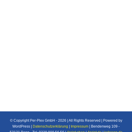
DIN-Formate
Druckprodukte
Druckveredelung
Eine hilfreiche Lösung um ein Verhältnis der
Din Formate zueinander zu verstehen
© Copyright Per-Plex GmbH -
2026 | All Rights Reserved | Powered by
WordPress |
Datenschutzerklärung
|
Impressum
| Bendenweg 109 -