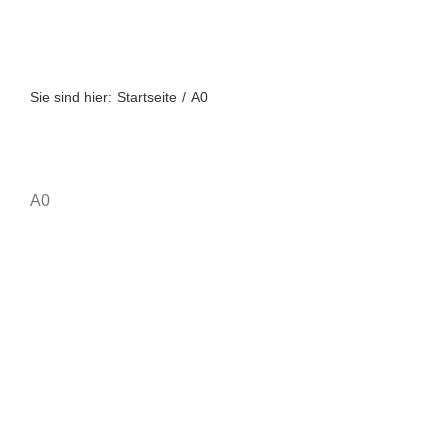
Zum
Inhalt
springen
Sie sind hier:
Startseite
A0
A0