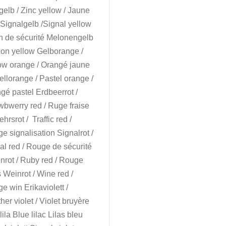
gelb / Zinc yellow / Jaune
 Signalgelb /Signal yellow
n de sécurité Melonengelb
lon yellow Gelborange /
ow orange / Orangé jaune
ellorange / Pastel orange /
gé pastel Erdbeerrot /
wbwerry red / Ruge fraise
hrsrot / Traffic red /
e signalisation Signalrot /
al red / Rouge de sécurité
nrot / Ruby red / Rouge
s Weinrot / Wine red /
e win Erikaviolett /
her violet / Violet bruyère
ila Blue lilac Lilas bleu