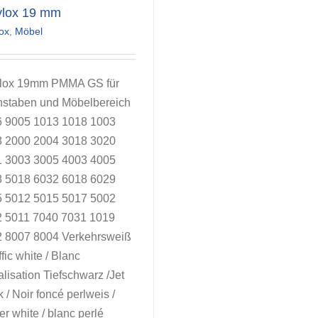
ylox 19 mm
ox
,
Möbel
ylox 19mm PMMA GS für
staben und Möbelbereich
 9005 1013 1018 1003
 2000 2004 3018 3020
 3003 3005 4003 4005
 5018 6032 6018 6029
 5012 5015 5017 5002
 5011 7040 7031 1019
 8007 8004 Verkehrsweiß
ffic white / Blanc
alisation Tiefschwarz /Jet
k / Noir foncé perlweis /
er white / blanc perlé