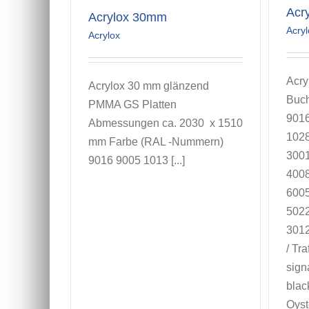
Acr
Acrylox 30mm
Acryl
Acrylox
Acr
Acrylox 30 mm glänzend
Buch
PMMA GS Platten
9016
Abmessungen ca. 2030 x 1510
1028
mm Farbe (RAL -Nummern)
3001
9016 9005 1013 [...]
4008
6005
5022
3012
/ Tra
sign
blac
Oyst