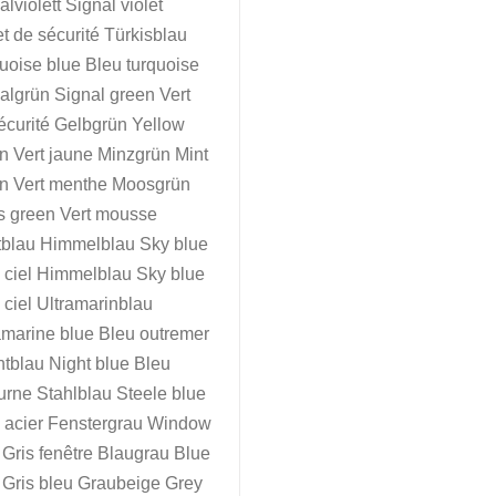
alviolett Signal violet
et de sécurité Türkisblau
uoise blue Bleu turquoise
algrün Signal green Vert
écurité Gelbgrün Yellow
n Vert jaune Minzgrün Mint
n Vert menthe Moosgrün
 green Vert mousse
tblau Himmelblau Sky blue
 ciel Himmelblau Sky blue
 ciel Ultramarinblau
amarine blue Bleu outremer
tblau Night blue Bleu
urne Stahlblau Steele blue
 acier Fenstergrau Window
 Gris fenêtre Blaugrau Blue
 Gris bleu Graubeige Grey