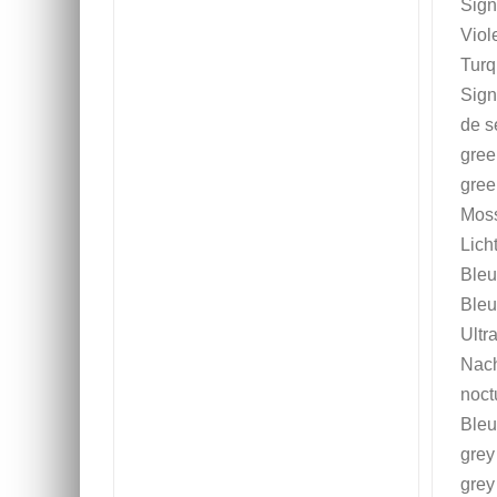
Sign
Viol
Turq
Sign
de s
gree
gree
Moss
Lich
Bleu
Bleu
Ultr
Nach
noct
Bleu
grey
grey