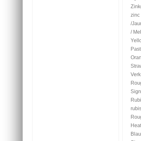
Zink
zinc
/Jau
/ Me
Yell
Past
Oran
Stra
Verke
Roug
Sign
Rubi
rubi
Roug
Heat
Blaul