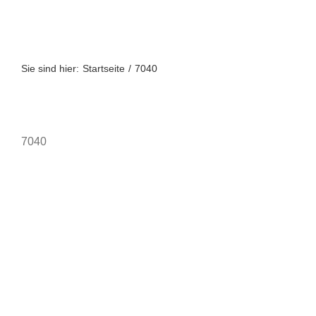
Zum
Inhalt
springen
Sie sind hier:
Startseite
7040
7040