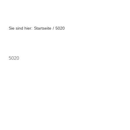
Zum
Inhalt
springen
Sie sind hier:
Startseite
5020
5020