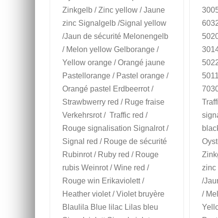
Zinkgelb / Zinc yellow / Jaune
3005
zinc Signalgelb /Signal yellow
6032
/Jaun de sécurité Melonengelb
5020
/ Melon yellow Gelborange /
3014
Yellow orange / Orangé jaune
5022
Pastellorange / Pastel orange /
5011
Orangé pastel Erdbeerrot /
7030
Strawbwerry red / Ruge fraise
Traff
Verkehrsrot / Traffic red /
sign
Rouge signalisation Signalrot /
blac
Signal red / Rouge de sécurité
Oyst
Rubinrot / Ruby red / Rouge
Zink
rubis Weinrot / Wine red /
zinc
Rouge win Erikaviolett /
/Jau
Heather violet / Violet bruyère
/ Me
Blaulila Blue lilac Lilas bleu
Yell