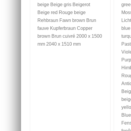
beige Beige gris Beigerot
gree
Beige red Rouge beige
Moss
Rehbraun Fawn brown Brun
Lich
fauve Kupferbraun Copper
blue
brown Brun cuivré 2000 x 1500
turq
mm 2040 x 1510 mm
Paste
Viol
Purp
Himb
Roug
Anti
Beig
beig
yell
Blue
Fens
fenê