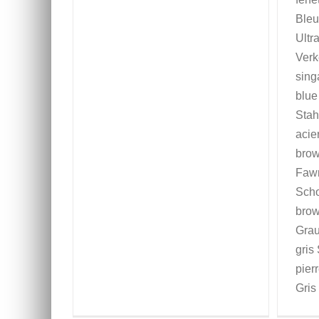
Bleu
Ultr
Verk
sing
blue
Stah
acie
brow
Fawn
Scho
brow
Grau
gris
pier
Gris