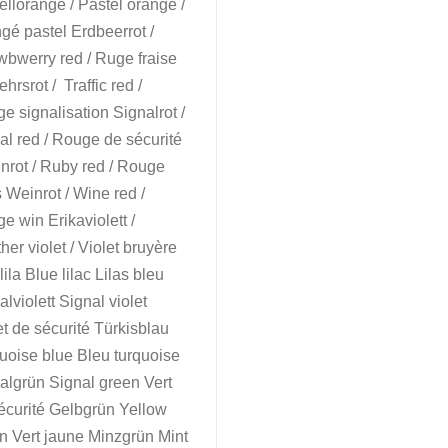
ellorange / Pastel orange /
gé pastel Erdbeerrot /
wbwerry red / Ruge fraise
hrsrot / Traffic red /
e signalisation Signalrot /
al red / Rouge de sécurité
nrot / Ruby red / Rouge
s Weinrot / Wine red /
e win Erikaviolett /
her violet / Violet bruyère
ila Blue lilac Lilas bleu
alviolett Signal violet
et de sécurité Türkisblau
uoise blue Bleu turquoise
algrün Signal green Vert
écurité Gelbgrün Yellow
n Vert jaune Minzgrün Mint