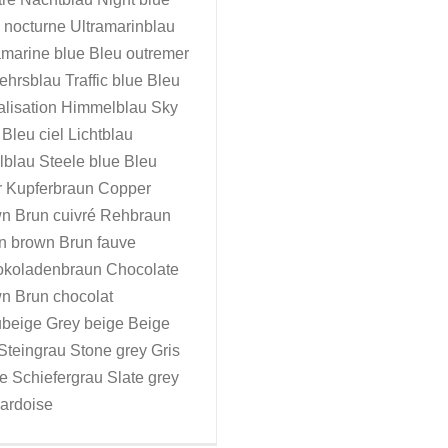
 nocturne Ultramarinblau
amarine blue Bleu outremer
ehrsblau Traffic blue Bleu
alisation Himmelblau Sky
 Bleu ciel Lichtblau
lblau Steele blue Bleu
r Kupferbraun Copper
n Brun cuivré Rehbraun
 brown Brun fauve
koladenbraun Chocolate
n Brun chocolat
beige Grey beige Beige
 Steingrau Stone grey Gris
re Schiefergrau Slate grey
 ardoise