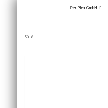
Zum
Per-Plex GmbH
Inhalt
springen
5018