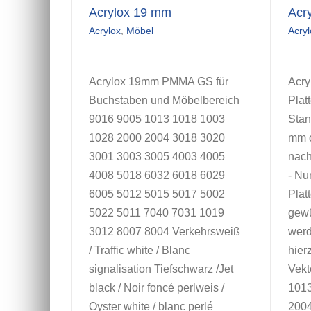
Acrylox 19 mm
Acr
Acrylox
,
Möbel
Acryl
Acrylox 19mm PMMA GS für
Acry
Buchstaben und Möbelbereich
Plat
9016 9005 1013 1018 1003
Stan
1028 2000 2004 3018 3020
mm o
3001 3003 3005 4003 4005
nach
4008 5018 6032 6018 6029
- Nu
6005 5012 5015 5017 5002
Plat
5022 5011 7040 7031 1019
gew
3012 8007 8004 Verkehrsweiß
werd
/ Traffic white / Blanc
hier
signalisation Tiefschwarz /Jet
Vekt
black / Noir foncé perlweis /
1013
Oyster white / blanc perlé
2004