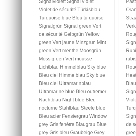
Signalviolett Signal violet
Past
Violet de sécurité Türkisblau
Oran
Turquoise blue Bleu turquoise
Stra
Signalgrün Signal green Vert
Verke
de sécurité Gelbgrün Yellow
Roug
green Vert jaune Minzgrün Mint
Sign
green Vert menthe Moosgrün
Rubi
Moss green Vert mousse
rubi
Lichtblau Himmelblau Sky blue
Roug
Bleu ciel Himmelblau Sky blue
Heat
Bleu ciel Ultramarinblau
Blaul
Ultramarine blue Bleu outremer
Sign
Nachtblau Night blue Bleu
Viol
nocturne Stahlblau Steele blue
Turq
Bleu acier Fenstergrau Window
Sign
grey Gris fenêtre Blaugrau Blue
de s
grey Gris bleu Graubeige Grey
gree