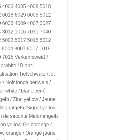
 4003 4005 4008 5018
 6018 6029 6005 5012
 6033 4009 4007 3027
 3012 1016 7031 7040
 5002 5017 5015 5012
 8004 8007 8017 1019
 7015 Verkehrsweiß /
ic white / Blanc
alisation Tiefschwarz /Jet
k / Noir foncé perlweis /
er white / blanc perlé
gelb / Zinc yellow / Jaune
 Signalgelb /Signal yellow
n de sécurité Melonengelb
lon yellow Gelborange /
ow orange / Orangé jaune