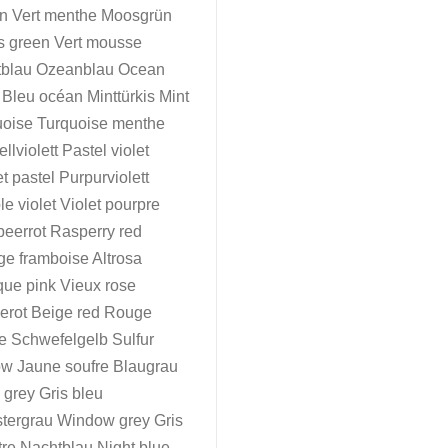
n Vert menthe Moosgrün
 green Vert mousse
tblau Ozeanblau Ocean
 Bleu océan Minttürkis Mint
uoise Turquoise menthe
llviolett Pastel violet
et pastel Purpurviolett
le violet Violet pourpre
eerrot Rasperry red
e framboise Altrosa
que pink Vieux rose
erot Beige red Rouge
e Schwefelgelb Sulfur
ow Jaune soufre Blaugrau
 grey Gris bleu
tergrau Window grey Gris
tre Nachtblau Night blue