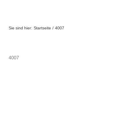
Zum
Inhalt
springen
Sie sind hier:
Startseite
4007
4007