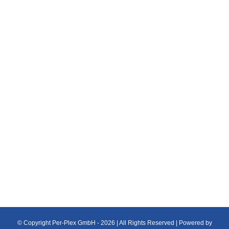
Latexdruck
Druckarten
Latexdruck mit dem HP Latex 365 Drucker, für
den Innen und Außenbereich, geruchsfreie
Tinten auf Wasserbasis, extrem Kratzfest
© Copyright Per-Plex GmbH -
2026 | All Rights Reserved | Powered by