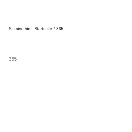
Zum
Inhalt
springen
Sie sind hier:
Startseite
365
365