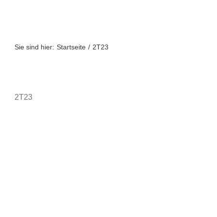
Zum
Inhalt
springen
Sie sind hier:
Startseite
2T23
2T23