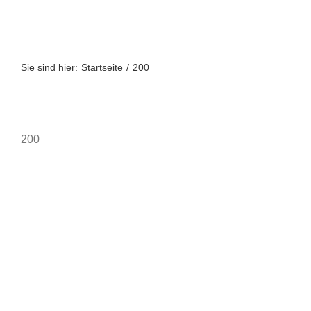
Zum
Inhalt
springen
Sie sind hier:
Startseite
200
200