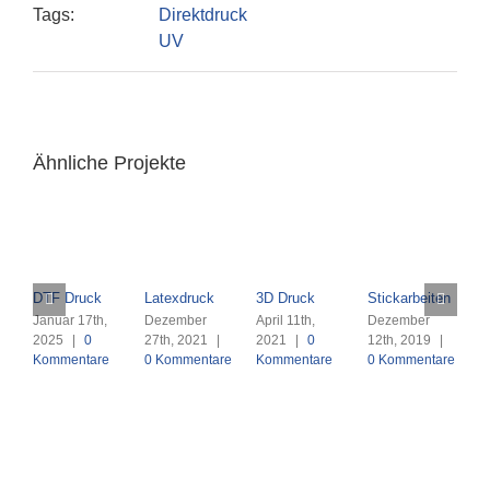
Tags:
Direktdruck
UV
Ähnliche Projekte
DTF Druck
Latexdruck
3D Druck
Stickarbeiten
L
K
Januar 17th,
Dezember
April 11th,
Dezember
2025
|
0
27th, 2021
|
2021
|
0
12th, 2019
|
M
Kommentare
0 Kommentare
Kommentare
0 Kommentare
2
K