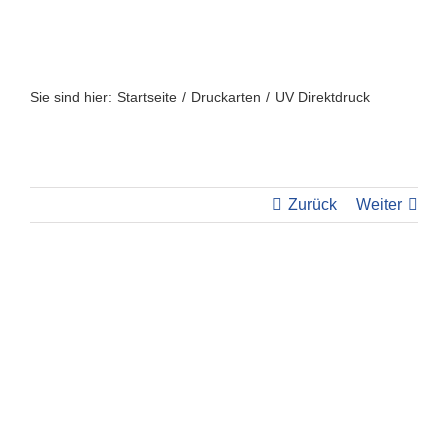
Zum
Inhalt
springen
Sie sind hier:
Startseite
Druckarten
UV Direktdruck
Zurück
Weiter
View
Larger
Image