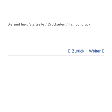
Zum
Inhalt
springen
Sie sind hier:
Startseite
Druckarten
Tampondruck
Zurück
Weiter
View
Larger
Image