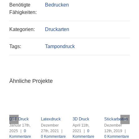
Benötigte
Bedrucken
Fähigkeiten:
Kategorien:
Druckarten
Tags:
Tampondruck
Ähnliche Projekte
DTF Druck
Latexdruck
3D Druck
Stickarbeiten
L
K
Januar 17th,
Dezember
April 11th,
Dezember
2025
|
0
27th, 2021
|
2021
|
0
12th, 2019
|
M
Kommentare
0 Kommentare
Kommentare
0 Kommentare
2