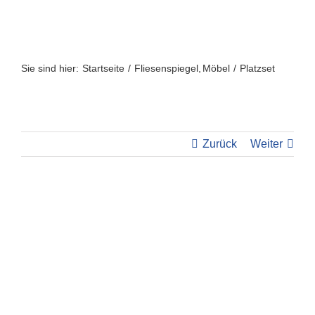
Zum
Inhalt
springen
Sie sind hier:
Startseite
Fliesenspiegel
Möbel
Platzset
Zurück
Weiter
View
Larger
Image