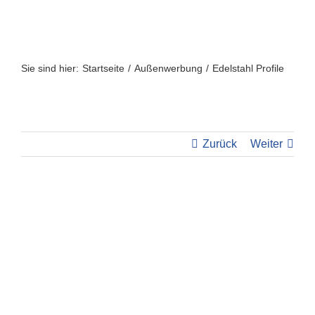
Zum
Inhalt
springen
Sie sind hier:
Startseite
Außenwerbung
Edelstahl Profile
Zurück
Weiter
View
Larger
Image