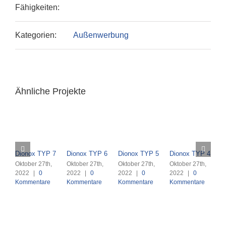
Fähigkeiten:
Kategorien:
Außenwerbung
Ähnliche Projekte
Dionox TYP 7
Dionox TYP 6
Dionox TYP 5
Dionox TYP 4
D
Oktober 27th,
Oktober 27th,
Oktober 27th,
Oktober 27th,
O
2022
|
0
2022
|
0
2022
|
0
2022
|
0
2
Kommentare
Kommentare
Kommentare
Kommentare
K