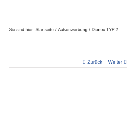
Zum
Inhalt
springen
Sie sind hier:
Startseite
Außenwerbung
Dionox TYP 2
Zurück
Weiter
View
Larger
Image