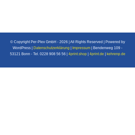
© Copyright Per-Plex GmbH -
2026 | All Rights Reserved | Powered by
WordPress |
Datenschutzerklärung
|
Impressum
| Bendenweg 109 -
53121 Bonn - Tel. 0228 908 56 56 |
4print.shop
|
4print.de
|
kehrenp.de